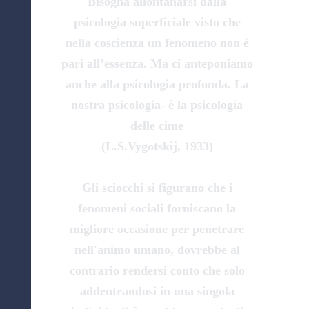
Bisogna allontanarsi dalla
psicologia superficiale visto che
nella coscienza un fenomeno non è
pari all’essenza. Ma ci anteponiamo
anche alla psicologia profonda. La
nostra psicologia- è la psicologia
delle cime
(L.S.Vygotskij, 1933)
Gli sciocchi si figurano che i
fenomeni sociali forniscano la
migliore occasione per penetrare
nell'animo umano, dovrebbe al
contrario rendersi conto che solo
addentrandosi in una singola