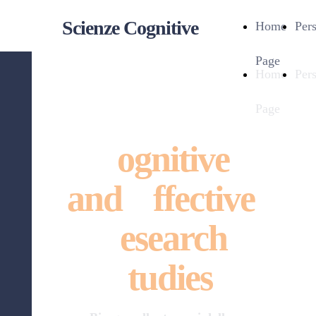
Scienze Cognitive
Home
Per
Page
Scienze Cognitive
Home
Per
Page
Brains4CARS
C
ognitive
and
A
ffective
R
esearch
S
tudies